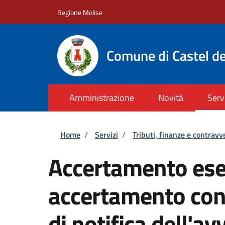
Salta al contenuto principale
Skip to footer content
Regione Molise
Comune di Castel de
Amministrazione
Novità
Serv
Briciole di pane
Home
/
Servizi
/
Tributi, finanze e contravv
Accertamento ese
accertamento con
di notifica dell'av