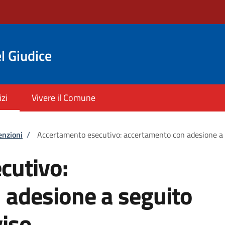
l Giudice
izi
Vivere il Comune
enzioni
/
Accertamento esecutivo: accertamento con adesione a se
cutivo:
 adesione a seguito
viso