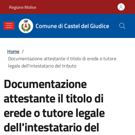
Salta al contenuto principale
Skip to footer content
Regione Molise
Comune di Castel del Giudice
Briciole di pane
Home
/
Documentazione attestante il titolo di erede o tutore
legale dell'intestatario del tributo
Documentazione
attestante il titolo di
erede o tutore legale
dell'intestatario del