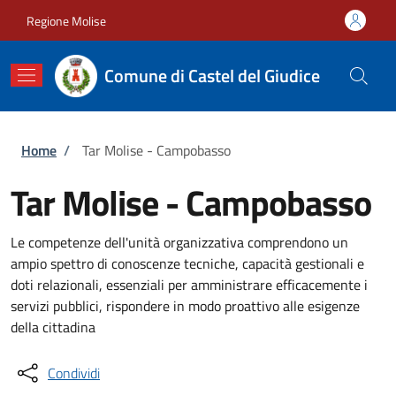
Salta al contenuto principale
Skip to footer content
Regione Molise
Comune di Castel del Giudice
Briciole di pane
Home
/
Tar Molise - Campobasso
Tar Molise - Campobasso
Le competenze dell'unità organizzativa comprendono un
ampio spettro di conoscenze tecniche, capacità gestionali e
doti relazionali, essenziali per amministrare efficacemente i
servizi pubblici, rispondere in modo proattivo alle esigenze
della cittadina
Condividi