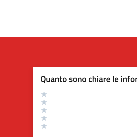
Quanto sono chiare le info
Valutazione
Valuta 5 stelle su 5
Valuta 4 stelle su 5
Valuta 3 stelle su 5
Valuta 2 stelle su 5
Valuta 1 stelle su 5