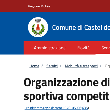
Salta al contenuto principale
Skip to footer content
Regione Molise
Comune di Castel de
Amministrazione
Novità
Serv
Briciole di pane
Home
/
Servizi
/
Mobilità e trasporti
/
Org
Organizzazione d
sportiva competit
(
urn:nir:stato:regio.decreto:1940-05-06;635
)