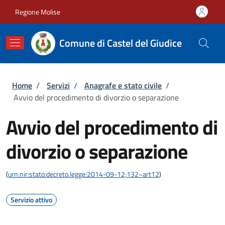
Salta al contenuto principale
Skip to footer content
Regione Molise
Comune di Castel del Giudice
Briciole di pane
Home
/
Servizi
/
Anagrafe e stato civile
/
Avvio del procedimento di divorzio o separazione
Avvio del procedimento di
divorzio o separazione
(
urn:nir:stato:decreto.legge:2014-09-12;132~art12
)
Servizio attivo