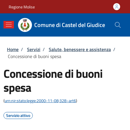
Salta al contenuto principale
Skip to footer content
Regione Molise
Comune di Castel del Giudice
Briciole di pane
Home
/
Servizi
/
Salute, benessere e assistenza
/
Concessione di buoni spesa
Concessione di buoni
spesa
(
urn:nir:stato:legge:2000-11-08;328~art6
)
Servizio attivo