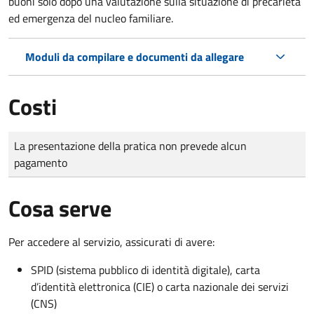
buoni solo dopo una valutazione sulla situazione di precarietà
ed emergenza del nucleo familiare.
Moduli da compilare e documenti da allegare
Costi
Tipo di pagamento
Importo
La presentazione della pratica non prevede alcun
pagamento
Cosa serve
Per accedere al servizio, assicurati di avere:
SPID (sistema pubblico di identità digitale), carta
d’identità elettronica (CIE) o carta nazionale dei servizi
(CNS)