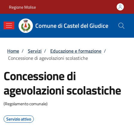
Salta al contenuto principale
Skip to footer content
Regione Molise
Comune di Castel del Giudice
Briciole di pane
Home
/
Servizi
/
Educazione e formazione
/
Concessione di agevolazioni scolastiche
Concessione di
agevolazioni scolastiche
(Regolamento comunale)
Servizio attivo