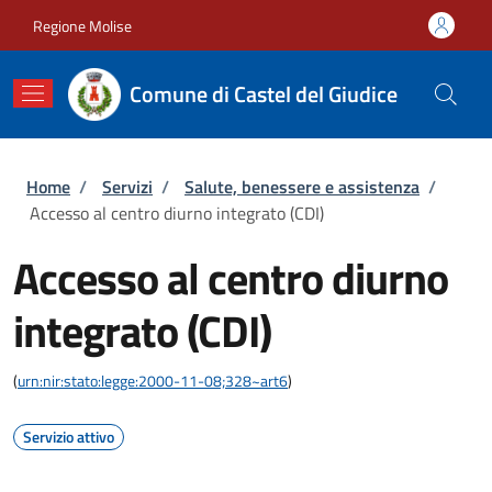
Salta al contenuto principale
Skip to footer content
Regione Molise
Comune di Castel del Giudice
Briciole di pane
Home
/
Servizi
/
Salute, benessere e assistenza
/
Accesso al centro diurno integrato (CDI)
Accesso al centro diurno
integrato (CDI)
(
urn:nir:stato:legge:2000-11-08;328~art6
)
Servizio attivo