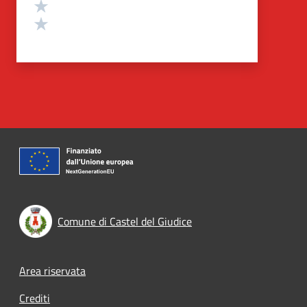
Valuta 2 stelle su 5
Valuta 1 stelle su 5
Comune di Castel del Giudice
Footer menu
Area riservata
Crediti