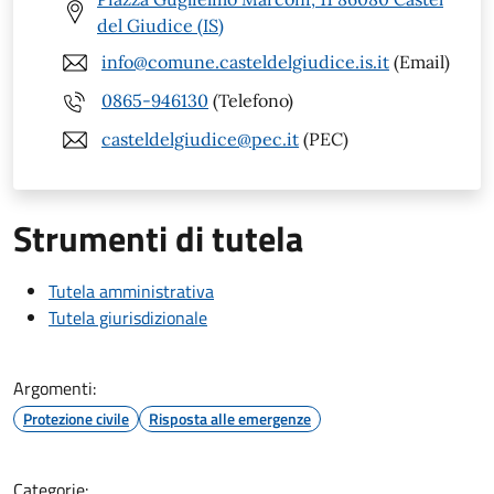
del Giudice (IS)
info@comune.casteldelgiudice.is.it
(Email)
0865-946130
(Telefono)
casteldelgiudice@pec.it
(PEC)
Strumenti di tutela
Tutela amministrativa
Tutela giurisdizionale
Argomenti:
Protezione civile
Risposta alle emergenze
Categorie: