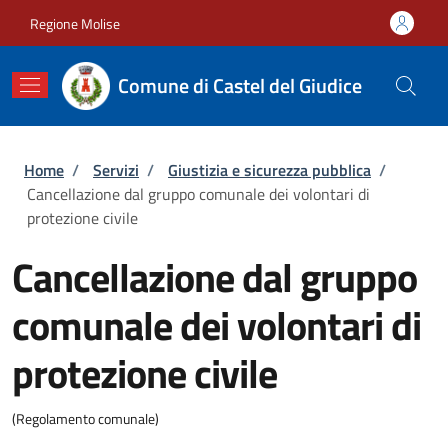
Salta al contenuto principale
Skip to footer content
Regione Molise
Comune di Castel del Giudice
Briciole di pane
Home
/
Servizi
/
Giustizia e sicurezza pubblica
/
Cancellazione dal gruppo comunale dei volontari di
protezione civile
Cancellazione dal gruppo
comunale dei volontari di
protezione civile
(Regolamento comunale)