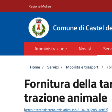
Salta al contenuto principale
Skip to footer content
Regione Molise
Comune di Castel de
Amministrazione
Novità
Serv
Briciole di pane
Home
/
Servizi
/
Mobilità e trasporti
/
For
Fornitura della ta
trazione animale
(
urn:nir:stato:decreto.legislativo:1992-04-30;285~art67
)