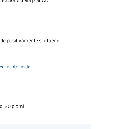
ntazione della pratica.
de positivamente si ottiene
vedimento finale
: 30 giorni