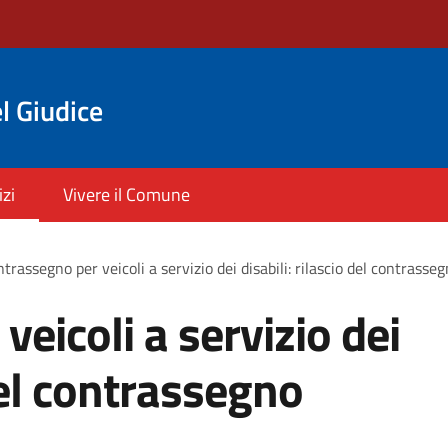
l Giudice
izi
Vivere il Comune
trassegno per veicoli a servizio dei disabili: rilascio del contras
eicoli a servizio dei
 del contrassegno