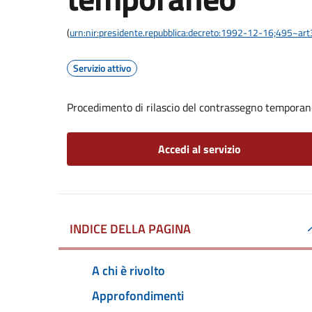
(
urn:nir:presidente.repubblica:decreto:1992-12-16;495~ar
Servizio attivo
Procedimento di rilascio del contrassegno tempora
Accedi al servizio
INDICE DELLA PAGINA
A chi è rivolto
Approfondimenti