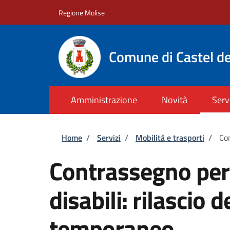
Salta al contenuto principale
Skip to footer content
Regione Molise
Comune di Castel de
Amministrazione
Novità
Serv
Briciole di pane
Home
/
Servizi
/
Mobilità e trasporti
/
Con
Contrassegno per v
disabili: rilascio
temporaneo