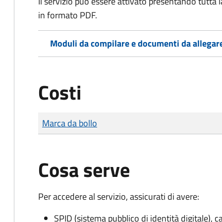
Il servizio può essere attivato presentando tutta
in formato PDF.
Moduli da compilare e documenti da allegar
Costi
Tipo di pagamento
Importo
Marca da bollo
Cosa serve
Per accedere al servizio, assicurati di avere:
SPID (sistema pubblico di identità digitale), ca