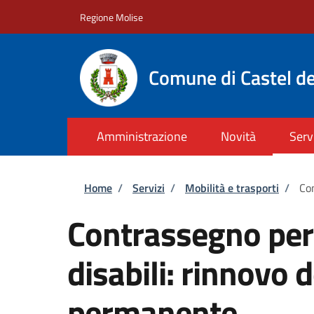
Salta al contenuto principale
Skip to footer content
Regione Molise
Comune di Castel de
Amministrazione
Novità
Serv
Briciole di pane
Home
/
Servizi
/
Mobilità e trasporti
/
Con
Contrassegno per v
disabili: rinnovo
permanente