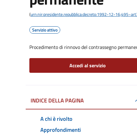
(
urn:nir:presidente.repubblica:decreto:1992-12-16;495~ar
Servizio attivo
Procedimento di rinnovo del contrassegno permane
Accedi al servizio
INDICE DELLA PAGINA
A chi è rivolto
Approfondimenti