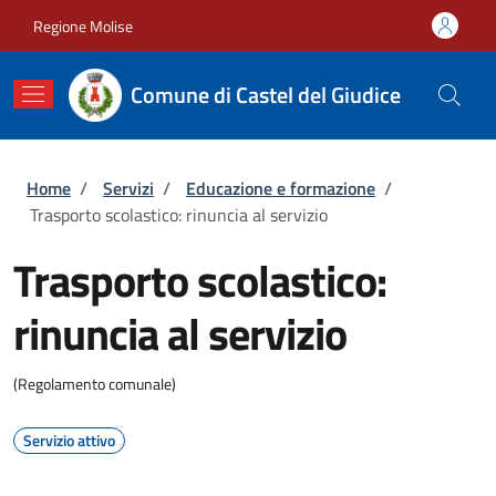
Salta al contenuto principale
Skip to footer content
Regione Molise
Comune di Castel del Giudice
Briciole di pane
Home
/
Servizi
/
Educazione e formazione
/
Trasporto scolastico: rinuncia al servizio
Trasporto scolastico:
rinuncia al servizio
(Regolamento comunale)
Servizio attivo