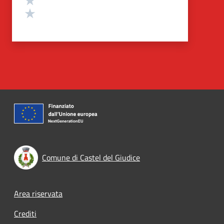
Valuta 1 stelle su 5
Comune di Castel del Giudice
Footer menu
Area riservata
Crediti