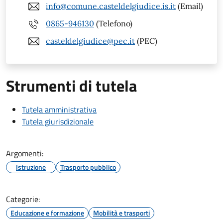
info@comune.casteldelgiudice.is.it
(Email)
0865-946130
(Telefono)
casteldelgiudice@pec.it
(PEC)
Strumenti di tutela
Tutela amministrativa
Tutela giurisdizionale
Argomenti:
Istruzione
Trasporto pubblico
Categorie:
Educazione e formazione
Mobilità e trasporti