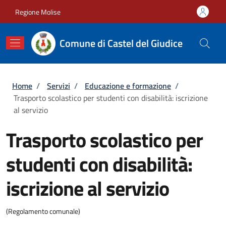
Salta al contenuto principale
Skip to footer content
Regione Molise
Comune di Castel del Giudice
Briciole di pane
Home
/
Servizi
/
Educazione e formazione
/
Trasporto scolastico per studenti con disabilità: iscrizione
al servizio
Trasporto scolastico per
studenti con disabilità:
iscrizione al servizio
(Regolamento comunale)