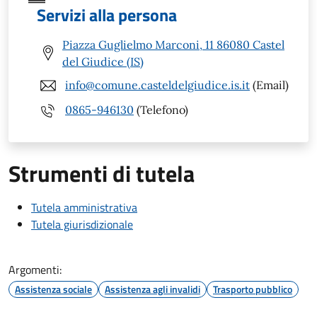
Servizi alla persona
Piazza Guglielmo Marconi, 11 86080 Castel
del Giudice (IS)
info@comune.casteldelgiudice.is.it
(Email)
0865-946130
(Telefono)
Strumenti di tutela
Tutela amministrativa
Tutela giurisdizionale
Argomenti:
Assistenza sociale
Assistenza agli invalidi
Trasporto pubblico