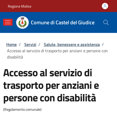
Salta al contenuto principale
Skip to footer content
Regione Molise
Comune di Castel del Giudice
Briciole di pane
Home
/
Servizi
/
Salute, benessere e assistenza
/
Accesso al servizio di trasporto per anziani e persone con
disabilità
Accesso al servizio di
trasporto per anziani e
persone con disabilità
(Regolamento comunale)