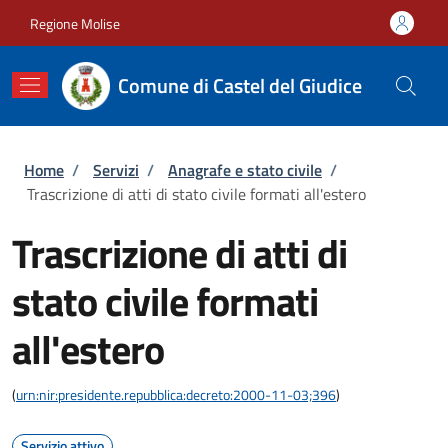
Salta al contenuto principale
Skip to footer content
Regione Molise
Comune di Castel del Giudice
Briciole di pane
Home
/
Servizi
/
Anagrafe e stato civile
/
Trascrizione di atti di stato civile formati all'estero
Trascrizione di atti di
stato civile formati
all'estero
(
urn:nir:presidente.repubblica:decreto:2000-11-03;396
)
Servizio attivo