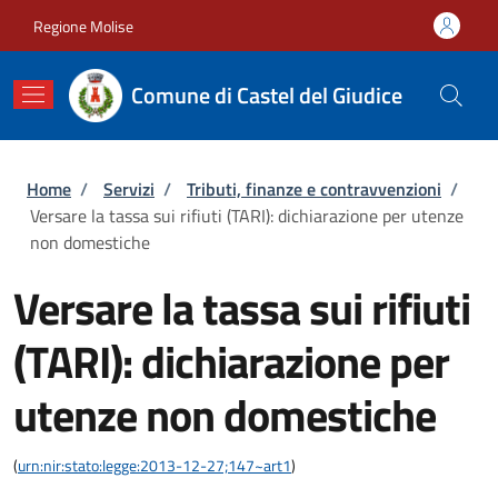
Salta al contenuto principale
Skip to footer content
Regione Molise
Comune di Castel del Giudice
Briciole di pane
Home
/
Servizi
/
Tributi, finanze e contravvenzioni
/
Versare la tassa sui rifiuti (TARI): dichiarazione per utenze
non domestiche
Versare la tassa sui rifiuti
(TARI): dichiarazione per
utenze non domestiche
(
urn:nir:stato:legge:2013-12-27;147~art1
)