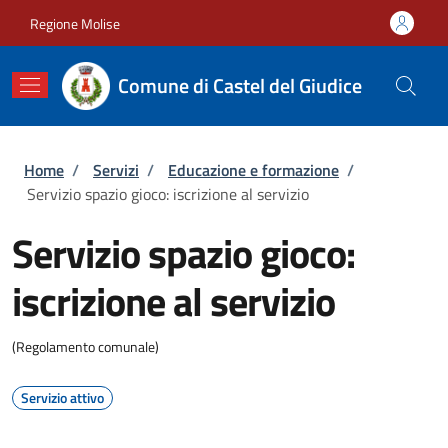
Salta al contenuto principale
Skip to footer content
Regione Molise
Comune di Castel del Giudice
Briciole di pane
Home
/
Servizi
/
Educazione e formazione
/
Servizio spazio gioco: iscrizione al servizio
Servizio spazio gioco:
iscrizione al servizio
(Regolamento comunale)
Servizio attivo