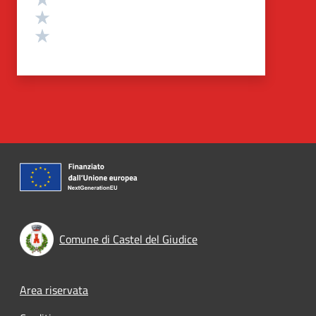
Valuta 2 stelle su 5
Valuta 1 stelle su 5
Comune di Castel del Giudice
Footer menu
Area riservata