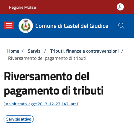
Salta al contenuto principale
Skip to footer content
Regione Molise
Comune di Castel del Giudice
Briciole di pane
Home
/
Servizi
/
Tributi, finanze e contravvenzioni
/
Riversamento del pagamento di tributi
Riversamento del
pagamento di tributi
(
urn:nir:stato:legge:2013-12-27;147~art1
)
Servizio attivo