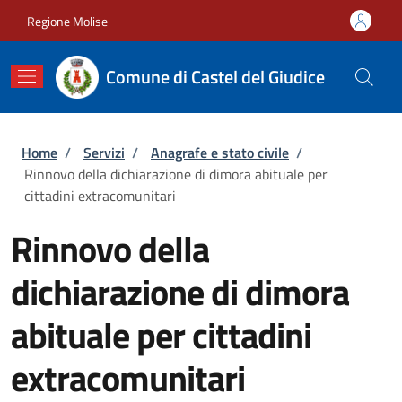
Salta al contenuto principale
Skip to footer content
Regione Molise
Comune di Castel del Giudice
Briciole di pane
Home
/
Servizi
/
Anagrafe e stato civile
/
Rinnovo della dichiarazione di dimora abituale per
cittadini extracomunitari
Rinnovo della
dichiarazione di dimora
abituale per cittadini
extracomunitari