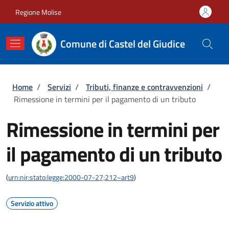
Salta al contenuto principale
Skip to footer content
Regione Molise
Comune di Castel del Giudice
Briciole di pane
Home
/
Servizi
/
Tributi, finanze e contravvenzioni
/
Rimessione in termini per il pagamento di un tributo
Rimessione in termini per
il pagamento di un tributo
(
urn:nir:stato:legge:2000-07-27;212~art9
)
Servizio attivo