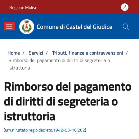
Salta al contenuto principale
Skip to footer content
Regione Molise
Comune di Castel del Giudice
Briciole di pane
Home
/
Servizi
/
Tributi, finanze e contravvenzioni
/
Rimborso del pagamento di diritti di segreteria o
istruttoria
Rimborso del pagamento
di diritti di segreteria o
istruttoria
(
urn:nir:stato:regio.decreto:1942-03-16;262
)