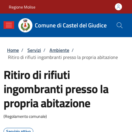
Salta al contenuto principale
Skip to footer content
Regione Molise
Comune di Castel del Giudice
Briciole di pane
Home
/
Servizi
/
Ambiente
/
Ritiro di rifiuti ingombranti presso la propria abitazione
Ritiro di rifiuti
ingombranti presso la
propria abitazione
(Regolamento comunale)
Servizio attivo