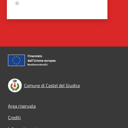
Valuta 1 stelle su 5
Comune di Castel del Giudice
Footer menu
Area riservata
Crediti