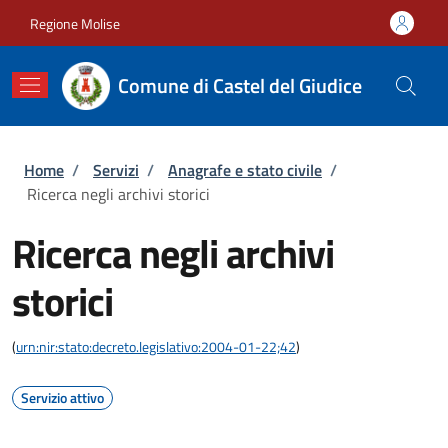
Salta al contenuto principale
Skip to footer content
Regione Molise
Comune di Castel del Giudice
Briciole di pane
Home
/
Servizi
/
Anagrafe e stato civile
/
Ricerca negli archivi storici
Ricerca negli archivi
storici
(
urn:nir:stato:decreto.legislativo:2004-01-22;42
)
Servizio attivo