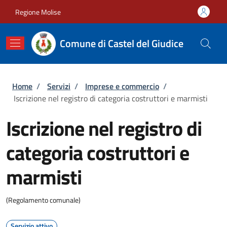
Salta al contenuto principale
Skip to footer content
Regione Molise
Comune di Castel del Giudice
Briciole di pane
Home
/
Servizi
/
Imprese e commercio
/
Iscrizione nel registro di categoria costruttori e marmisti
Iscrizione nel registro di
categoria costruttori e
marmisti
(Regolamento comunale)
Servizio attivo