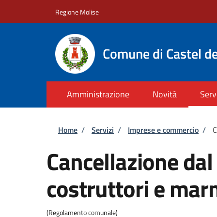
Salta al contenuto principale
Skip to footer content
Regione Molise
Comune di Castel de
Amministrazione
Novità
Serv
Briciole di pane
Home
/
Servizi
/
Imprese e commercio
/
C
Cancellazione dal 
costruttori e mar
(Regolamento comunale)