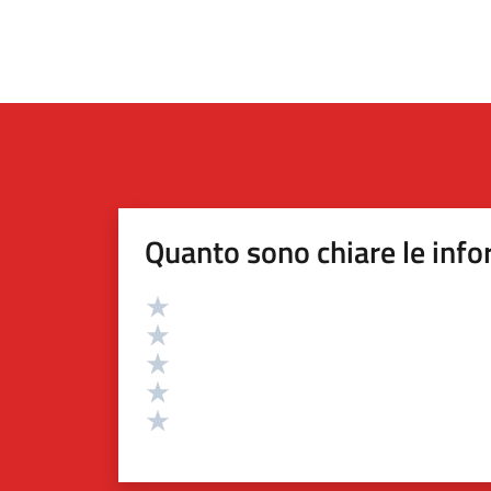
Quanto sono chiare le info
Valutazione
Valuta 5 stelle su 5
Valuta 4 stelle su 5
Valuta 3 stelle su 5
Valuta 2 stelle su 5
Valuta 1 stelle su 5