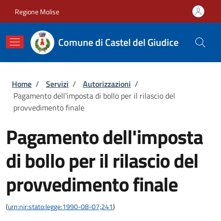
Salta al contenuto principale
Skip to footer content
Regione Molise
Comune di Castel del Giudice
Briciole di pane
Home
/
Servizi
/
Autorizzazioni
/
Pagamento dell'imposta di bollo per il rilascio del
provvedimento finale
Pagamento dell'imposta
di bollo per il rilascio del
provvedimento finale
(
urn:nir:stato:legge:1990-08-07;241
)