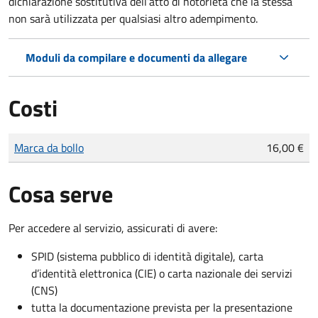
dichiarazione sostitutiva dell’atto di notorietà che la stessa
non sarà utilizzata per qualsiasi altro adempimento.
Moduli da compilare e documenti da allegare
Costi
Tipo di pagamento
Importo
Marca da bollo
16,00 €
Cosa serve
Per accedere al servizio, assicurati di avere:
SPID (sistema pubblico di identità digitale), carta
d’identità elettronica (CIE) o carta nazionale dei servizi
(CNS)
tutta la documentazione prevista per la presentazione