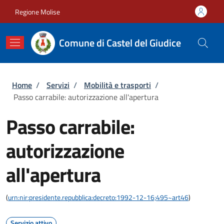
Salta al contenuto principale
Skip to footer content
Regione Molise
Comune di Castel del Giudice
Briciole di pane
Home
/
Servizi
/
Mobilità e trasporti
/
Passo carrabile: autorizzazione all'apertura
Passo carrabile:
autorizzazione
all'apertura
(
urn:nir:presidente.repubblica:decreto:1992-12-16;495~art46
)
Servizio attivo