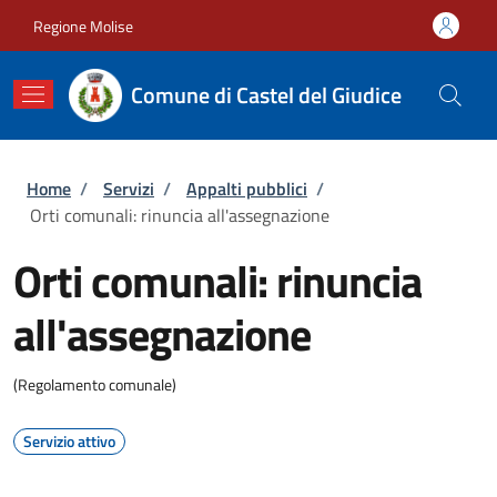
Salta al contenuto principale
Skip to footer content
Regione Molise
Comune di Castel del Giudice
Briciole di pane
Home
/
Servizi
/
Appalti pubblici
/
Orti comunali: rinuncia all'assegnazione
Orti comunali: rinuncia
all'assegnazione
(Regolamento comunale)
Servizio attivo