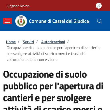
Salta al contenuto principale
Skip to footer content
Regione Molise
Comune di Castel del Giudice
Briciole di pane
Home
/
Servizi
/
Autorizzazioni
/
Occupazione di suolo pubblico per l'apertura di cantieri e
per svolgere attività di scarico merci e traslochi:
volturazione della concessione
Occupazione di suolo
pubblico per l'apertura di
cantieri e per svolgere
attività di scarico merci e