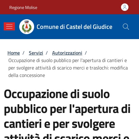
Salta al contenuto principale
Skip to footer content
Regione Molise
Comune di Castel del Giudice
Briciole di pane
Home
/
Servizi
/
Autorizzazioni
/
Occupazione di suolo pubblico per l'apertura di cantieri e
per svolgere attività di scarico merci e traslochi: modifica
della concessione
Occupazione di suolo
pubblico per l'apertura di
cantieri e per svolgere
attività di scarico merci e