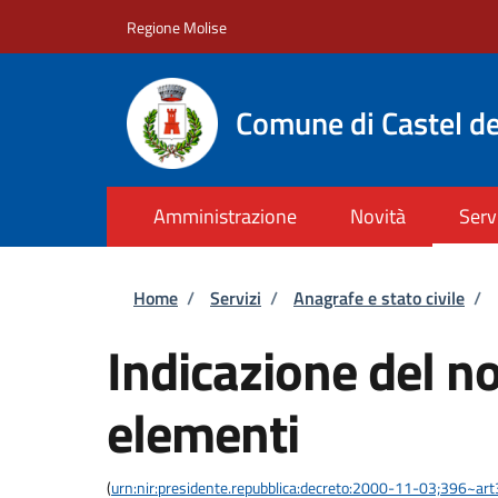
Salta al contenuto principale
Skip to footer content
Regione Molise
Comune di Castel de
Amministrazione
Novità
Serv
Briciole di pane
Home
/
Servizi
/
Anagrafe e stato civile
/
Indicazione del 
elementi
(
urn:nir:presidente.repubblica:decreto:2000-11-03;396~ar