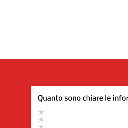
Quanto sono chiare le info
Valutazione
Valuta 5 stelle su 5
Valuta 4 stelle su 5
Valuta 3 stelle su 5