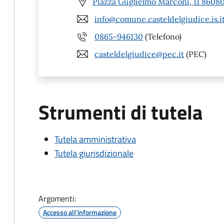
Piazza Guglielmo Marconi, 11 86080 
info@comune.casteldelgiudice.is.i
0865-946130
(Telefono)
casteldelgiudice@pec.it
(PEC)
Strumenti di tutela
Tutela amministrativa
Tutela giurisdizionale
Argomenti:
Accesso all'informazione