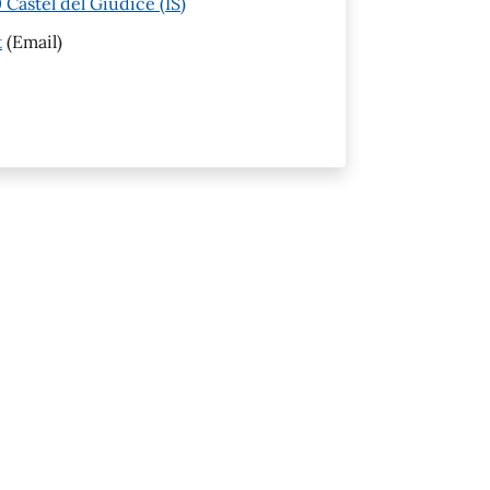
Castel del Giudice (IS)
t
(Email)