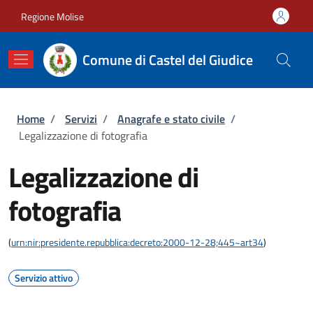
Salta al contenuto principale
Skip to footer content
Regione Molise
Comune di Castel del Giudice
Briciole di pane
Home
/
Servizi
/
Anagrafe e stato civile
/
Legalizzazione di fotografia
Legalizzazione di
fotografia
(
urn:nir:presidente.repubblica:decreto:2000-12-28;445~art34
)
Servizio attivo