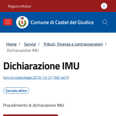
Salta al contenuto principale
Skip to footer content
Regione Molise
Comune di Castel del Giudice
Briciole di pane
Home
/
Servizi
/
Tributi, finanze e contravvenzioni
/
Dichiarazione IMU
Dichiarazione IMU
(
urn:nir:stato:legge:2019-12-27;160~art1
)
Servizio attivo
Procedimento di dichiarazione IMU