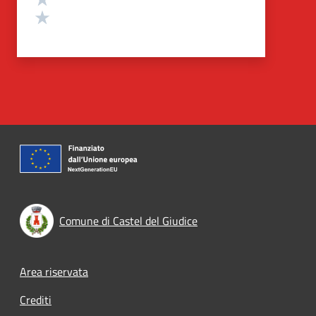
Valuta 1 stelle su 5
Comune di Castel del Giudice
Footer menu
Area riservata
Crediti