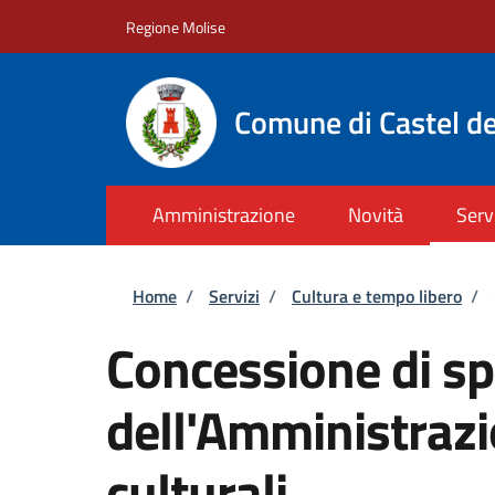
Salta al contenuto principale
Skip to footer content
Regione Molise
Comune di Castel de
Amministrazione
Novità
Serv
Briciole di pane
Home
/
Servizi
/
Cultura e tempo libero
/
Concessione di sp
dell'Amministrazi
culturali