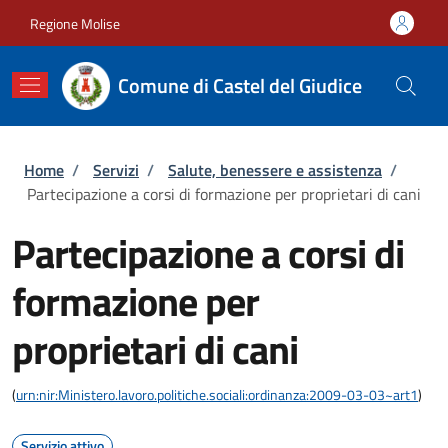
Salta al contenuto principale
Skip to footer content
Regione Molise
Comune di Castel del Giudice
Briciole di pane
Home
/
Servizi
/
Salute, benessere e assistenza
/
Partecipazione a corsi di formazione per proprietari di cani
Partecipazione a corsi di
formazione per
proprietari di cani
(
urn:nir:Ministero.lavoro.politiche.sociali:ordinanza:2009-03-03~art1
)
Servizio attivo