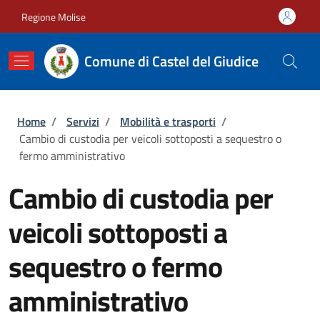
Salta al contenuto principale
Skip to footer content
Regione Molise
Comune di Castel del Giudice
Briciole di pane
Home
/
Servizi
/
Mobilità e trasporti
/
Cambio di custodia per veicoli sottoposti a sequestro o
fermo amministrativo
Cambio di custodia per
veicoli sottoposti a
sequestro o fermo
amministrativo