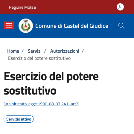
Salta al contenuto principale
Skip to footer content
Regione Molise
Comune di Castel del Giudice
Briciole di pane
Home
/
Servizi
/
Autorizzazioni
/
Esercizio del potere sostitutivo
Esercizio del potere
sostitutivo
(
urn:nir:stato:legge:1990-08-07;241~art2
)
Servizio attivo