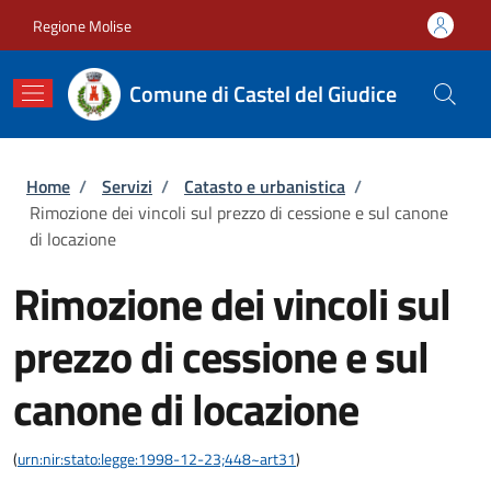
Salta al contenuto principale
Skip to footer content
Regione Molise
Comune di Castel del Giudice
Briciole di pane
Home
/
Servizi
/
Catasto e urbanistica
/
Rimozione dei vincoli sul prezzo di cessione e sul canone
di locazione
Rimozione dei vincoli sul
prezzo di cessione e sul
canone di locazione
(
urn:nir:stato:legge:1998-12-23;448~art31
)