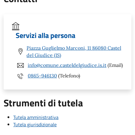
Servizi alla persona
Piazza Guglielmo Marconi, 11 86080 Castel
del Giudice (IS)
info@comune.casteldelgiudice.is.it
(Email)
0865-946130
(Telefono)
Strumenti di tutela
Tutela amministrativa
Tutela giurisdizionale