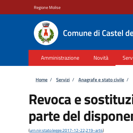
Salta al contenuto principale
Skip to footer content
Regione Molise
Comune di Castel de
Amministrazione
Novità
Serv
Briciole di pane
Home
/
Servizi
/
Anagrafe e stato civile
/
Revoca e sostituzi
parte del dispone
(
urn:nir:stato:legge:2017-12-22;219~art4
)