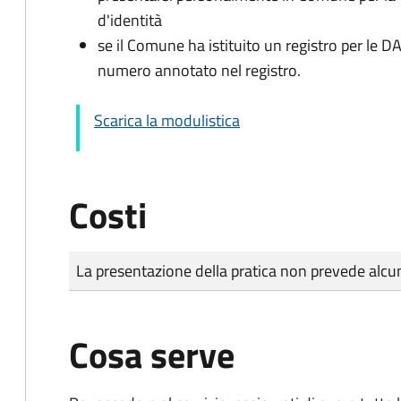
d'identità
se il Comune ha istituito un registro per le 
numero annotato nel registro.
Scarica la modulistica
Costi
Tipo di pagamento
Importo
La presentazione della pratica non prevede al
Cosa serve