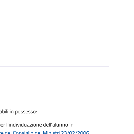
bili in possesso:
er l’individuazione dell’alunno in
e del Consiglio dei Ministri 23/02/2006,