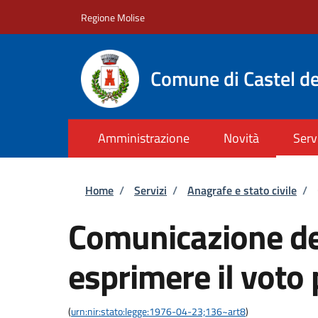
Salta al contenuto principale
Skip to footer content
Regione Molise
Comune di Castel de
Amministrazione
Novità
Serv
Briciole di pane
Home
/
Servizi
/
Anagrafe e stato civile
/
Comunicazione del
esprimere il voto 
(
urn:nir:stato:legge:1976-04-23;136~art8
)