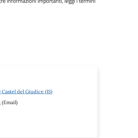
tre informazioni importanti, leggi i termini
Castel del Giudice (IS)
t
(Email)