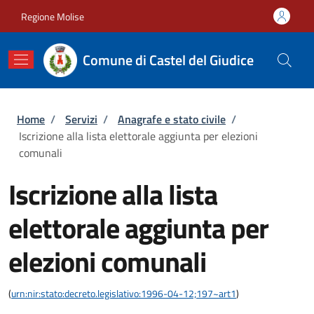
Salta al contenuto principale
Skip to footer content
Regione Molise
Comune di Castel del Giudice
Briciole di pane
Home
/
Servizi
/
Anagrafe e stato civile
/
Iscrizione alla lista elettorale aggiunta per elezioni
comunali
Iscrizione alla lista
elettorale aggiunta per
elezioni comunali
(
urn:nir:stato:decreto.legislativo:1996-04-12;197~art1
)