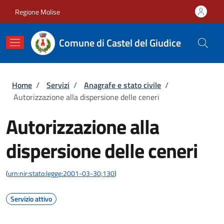
Salta al contenuto principale
Skip to footer content
Regione Molise
Comune di Castel del Giudice
Briciole di pane
Home
/
Servizi
/
Anagrafe e stato civile
/
Autorizzazione alla dispersione delle ceneri
Autorizzazione alla
dispersione delle ceneri
(
urn:nir:stato:legge:2001-03-30;130
)
Servizio attivo