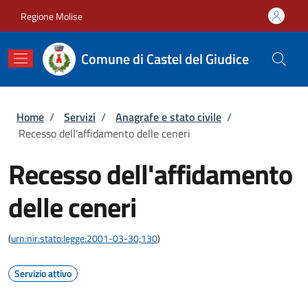
Salta al contenuto principale
Skip to footer content
Regione Molise
Comune di Castel del Giudice
Briciole di pane
Home
/
Servizi
/
Anagrafe e stato civile
/
Recesso dell'affidamento delle ceneri
Recesso dell'affidamento
delle ceneri
(
urn:nir:stato:legge:2001-03-30;130
)
Servizio attivo