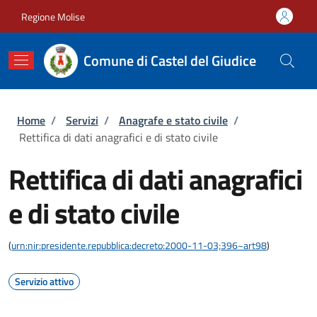
Salta al contenuto principale
Skip to footer content
Regione Molise
Comune di Castel del Giudice
Briciole di pane
Home
/
Servizi
/
Anagrafe e stato civile
/
Rettifica di dati anagrafici e di stato civile
Rettifica di dati anagrafici
e di stato civile
(
urn:nir:presidente.repubblica:decreto:2000-11-03;396~art98
)
Servizio attivo