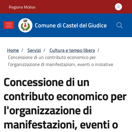
Salta al contenuto principale
Skip to footer content
Regione Molise
Comune di Castel del Giudice
Briciole di pane
Home
/
Servizi
/
Cultura e tempo libero
/
Concessione di un contributo economico per
l'organizzazione di manifestazioni, eventi o iniziative
Concessione di un
contributo economico per
l'organizzazione di
manifestazioni, eventi o