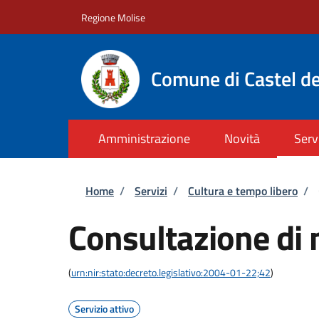
Salta al contenuto principale
Skip to footer content
Regione Molise
Comune di Castel de
Amministrazione
Novità
Serv
Briciole di pane
Home
/
Servizi
/
Cultura e tempo libero
/
Consultazione di 
(
urn:nir:stato:decreto.legislativo:2004-01-22;42
)
Servizio attivo