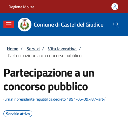
Salta al contenuto principale
Skip to footer content
Regione Molise
Comune di Castel del Giudice
Briciole di pane
Home
/
Servizi
/
Vita lavorativa
/
Partecipazione a un concorso pubblico
Partecipazione a un
concorso pubblico
(
urn:nir:presidente.repubblica:decreto:1994-05-09;487~art4
)
Servizio attivo